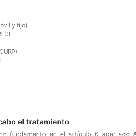
vil y fijo)
RFC)
 (CURP)
l
cabo el tratamiento
on fundamento en el artículo 6 apartado 